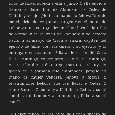
hijos de Israel subían a ella a juicio. Y ella envió a
llamar a Barac hijo de Abinoam, de Cedes de
Neftalí, y le dijo: ¿No te ha mandado Jehová Dios de
Israel, diciendo: Ve, junta a tu gente en el monte de
Tabor, y toma contigo diez mil hombres de la tribu
de Neftalí y de la tribu de Zabulón; y yo atraeré
hacia ti al arroyo de Cisón a Sísara, capitán del
ejército de Jabín, con sus carros y su ejército, y lo
entregaré en tus manos? Barac le respondió: Si tú
fueres conmigo, yo iré; pero si no fueres conmigo,
no iré. Ella dijo: Iré contigo; mas no será tuya la
gloria de la jornada que emprendes, porque en
mano de mujer venderá Jehová a Sísara. Y
levantándose Débora, fue con Barac a Cedes. Y
juntó Barac a Zabulón y a Neftalí en Cedes, y subió
con diez mil hombres a su mando; y Débora subió
con él”.
“Y Heber ceneo, de los hijos de Hobab suegro de