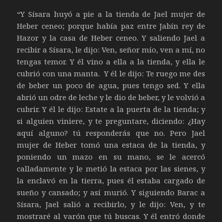
“Y Sísara huyó a pie a la tienda de Jael mujer de
Heber ceneo; porque había paz entre Jabín rey de
Hazor y la casa de Heber ceneo. Y saliendo Jael a
recibir a Sísara, le dijo: Ven, señor mío, ven a mí, no
tengas temor. Y él vino a ella a la tienda, y ella le
cubrió con una manta. Y él le dijo: Te ruego me des
de beber un poco de agua, pues tengo sed. Y ella
abrió un odre de leche y le dio de beber, y le volvió a
cubrir. Y él le dijo: Estate a la puerta de la tienda; y
si alguien viniere, y te preguntare, diciendo: ¿Hay
aquí alguno? tú responderás que no. Pero Jael
mujer de Heber tomó una estaca de la tienda, y
poniendo un mazo en su mano, se le acercó
calladamente y le metió la estaca por las sienes, y
la enclavó en la tierra, pues él estaba cargado de
sueño y cansado; y así murió. Y siguiendo Barac a
Sísara, Jael salió a recibirlo, y le dijo: Ven, y te
mostraré al varón que tú buscas. Y él entró donde