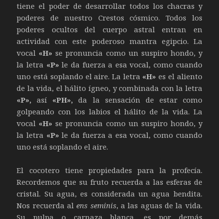
tiene el poder de desarrollar todos los chacras y
poderes de nuestro Crestos cósmico. Todos los
poderes ocultos del cuerpo astral entran en
actividad con este poderoso mantra egipcio. La
vocal
«H»
se pronuncia como un suspiro hondo, y
la letra
«P»
le da fuerza a esa vocal, como cuando
uno está soplando el aire. La letra
«H»
es el aliento
de la vida, el hálito ígneo, y combinada con la letra
«P»,
así
«PH»,
da la sensación de estar como
golpeando con los labios el hálito de la vida. La
vocal
«H»
se pronuncia como un suspiro hondo, y
la letra
«P»
le da fuerza a esa vocal, como cuando
uno está soplando el aire.
El cocotero tiene propiedades para la profecía.
Recordemos que su fruto recuerda a las esferas de
cristal. Su agua, es considerada un agua bendita.
Nos recuerda al
ens seminis
, a las aguas de la vida.
Su pulpa o carnaza blanca, es por demás