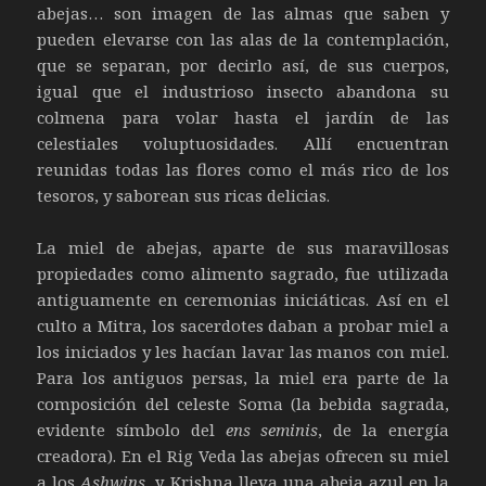
abejas… son imagen de las almas que saben y
pueden elevarse con las alas de la contemplación,
que se separan, por decirlo así, de sus cuerpos,
igual que el industrioso insecto abandona su
colmena para volar hasta el jardín de las
celestiales voluptuosidades. Allí encuentran
reunidas todas las flores como el más rico de los
tesoros, y saborean sus ricas delicias.
La miel de abejas, aparte de sus maravillosas
propiedades como alimento sagrado, fue utilizada
antiguamente en ceremonias iniciáticas. Así en el
culto a Mitra, los sacerdotes daban a probar miel a
los iniciados y les hacían lavar las manos con miel.
Para los antiguos persas, la miel era parte de la
composición del celeste Soma (la bebida sagrada,
evidente símbolo del
ens seminis
, de la energía
creadora). En el Rig Veda las abejas ofrecen su miel
a los
Ashwins
, y Krishna lleva una abeja azul en la